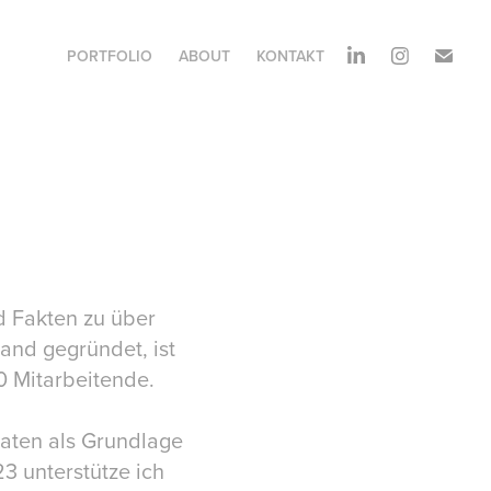
PORTFOLIO
ABOUT
KONTAKT
nd Fakten zu über
and gegründet, ist
00 Mitarbeitende.
Daten als Grundlage
3 unterstütze ich